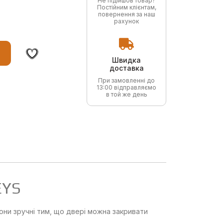
Не підійшов товар?
Постійним клієнтам,
повернення за наш
рахунок
Швидка
доставка
При замовленні до
13:00 відправляємо
в той же день
EYS
ни зручні тим, що двері можна закривати