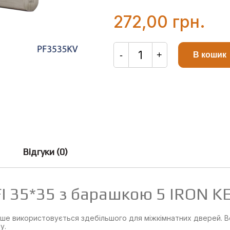
з
5
272,00
грн.
Серцевина
OCTO
-
+
В кошик
PROFI
35*35
з
барашкою
5
IRON
KEYS
кількість
Відгуки (0)
I 35*35 з барашкою 5 IRON K
ше використовується здебільшого для міжкімнатних дверей. Во
у.