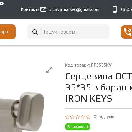
ки,
Контакти
octava.market@gmail.com
+380
Пошук
товарів
варів
Код товару:
PF3535KV
Серцевина OCT
35*35 з бараш
IRON KEYS
(
0
відгуків)
Оцінено
В наявності
в
0