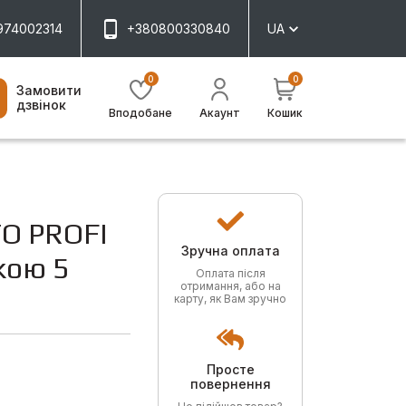
974002314
+380800330840
UA
0
0
Замовити
дзвінок
Вподобане
Акаунт
Кошик
O PROFI
Зручна оплата
кою 5
Оплата після
отримання, або на
карту, як Вам зручно
Просте
повернення