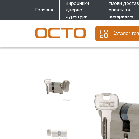
Виробники
Умови достав
Головна
дверної
оплати та
фурнітури
повернення
Каталог то