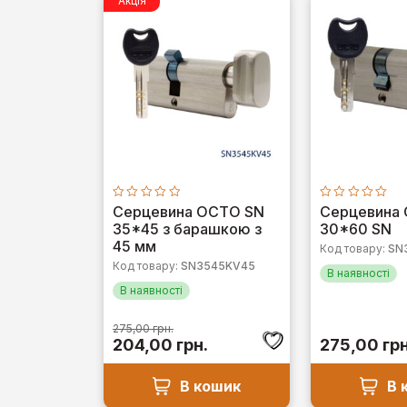
Акція
Оцінено
Оцінено
Серцевина OCTO SN
Серцевина
в
в
35*45 з барашкою з
30*60 SN
0
0
з
з
45 мм
Код товару:
SN
5
5
Код товару:
SN3545KV45
В наявності
В наявності
275,00
грн.
Оригінальна
Поточна
204,00
грн.
275,00
грн
ціна:
ціна:
275,00 грн..
204,00 грн..
В кошик
В 