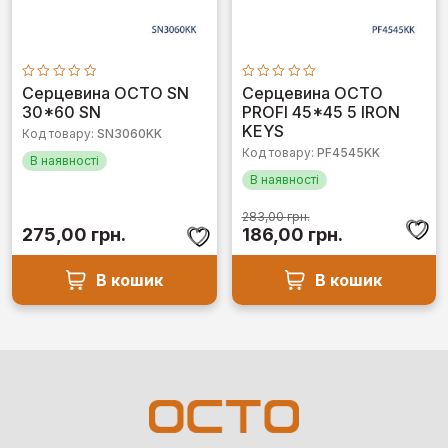
Оцінено
Оцінено
Серцевина OCTO SN
Серцевина OCTO
в
в
30*60 SN
PROFI 45*45 5 IRON
0
0
з
з
KEYS
Код товару:
SN3060KK
5
5
Код товару:
PF4545KK
В наявності
В наявності
283,00
грн.
Оригінальна
Поточна
275,00
грн.
186,00
грн.
ціна:
ціна:
283,00 грн..
186,00 грн..
В кошик
В кошик