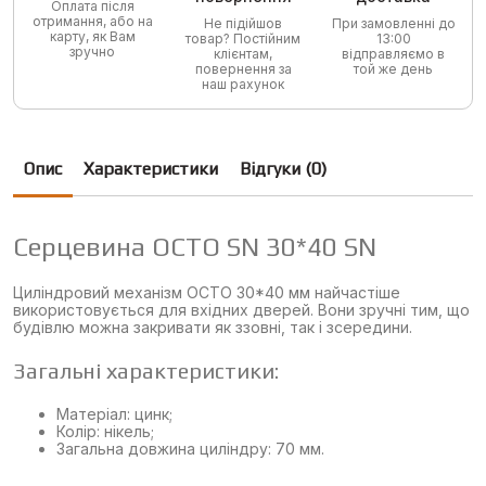
Оплата після
отримання, або на
Не підійшов
При замовленні до
карту, як Вам
товар? Постійним
13:00
зручно
клієнтам,
відправляємо в
повернення за
той же день
наш рахунок
Опис
Характеристики
Відгуки (0)
Серцевина OCTO SN 30*40 SN
Циліндровий механізм OCTO 30*40 мм найчастіше
використовується для вхідних дверей. Вони зручні тим, що
будівлю можна закривати як ззовні, так і зсередини.
Загальні характеристики:
Матеріал: цинк;
Колір: нікель;
Загальна довжина циліндру: 70 мм.