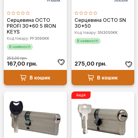
Оцінено
Оцінено
Серцевина OCTO
Серцевина OCTO SN
в
в
PROFI 30*60 5 IRON
30*50
0
0
з
з
KEYS
Код товару:
SN3050KK
5
5
Код товару:
PF3060KK
В наявності
В наявності
253,00
грн.
Оригінальна
Поточна
167,00
грн.
275,00
грн.
ціна:
ціна:
253,00 грн..
167,00 грн..
В кошик
В кошик
Акція