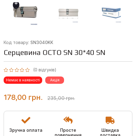
Код товару:
SN3040KK
Серцевина OCTO SN 30*40 SN
(
0
відгуків)
Оцінено
Немає в наявності
Акція
в
0
з
5
Оригінальна
Поточна
178,00
грн.
235,00
грн.
ціна:
ціна:
235,00 грн..
178,00 грн..
Зручна оплата
Просте
Швидка
повернення
доставка