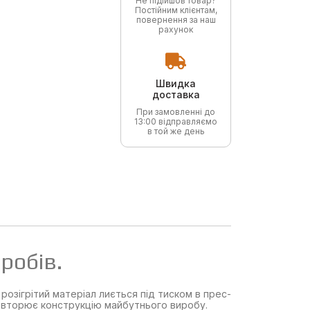
Не підійшов товар?
Постійним клієнтам,
повернення за наш
рахунок
Швидка
доставка
При замовленні до
13:00 відправляємо
в той же день
робів.
озігрітий матеріал лиється під тиском в прес-
повторює конструкцію майбутнього виробу.