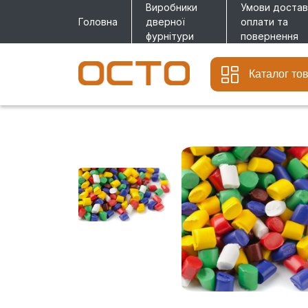
Виробники
Умови достав
Головна
дверної
оплати та
фурнітури
повернення
Каталог то