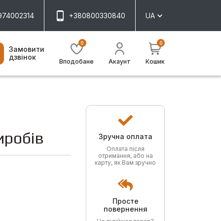
974002314
+380800330840
UA
0
0
Замовити
дзвінок
Вподобане
Акаунт
Кошик
иробів
Зручна оплата
Оплата після
отримання, або на
карту, як Вам зручно
Просте
повернення