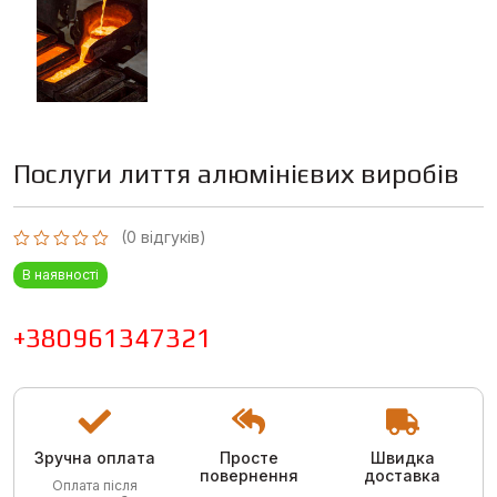
Послуги лиття алюмінієвих виробів
(
0
відгуків)
Оцінено
В наявності
в
0
з
5
+380961347321
Зручна оплата
Просте
Швидка
повернення
доставка
Оплата після