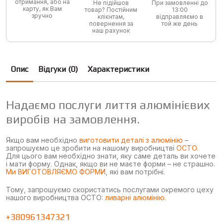
отримання, або на
Не підійшов
При замовленні до
карту, як Вам
товар? Постійним
13:00
зручно
клієнтам,
відправляємо в
повернення за
той же день
наш рахунок
Опис
Відгуки (0)
Характеристики
Надаємо послуги лиття алюмінієвих
виробів на замовлення.
Якщо вам необхідно
виготовити деталі з алюмінію
–
запрошуємо це зробити на нашому виробництві
OCTO.
Для цього вам необхідно знати, яку саме деталь ви хочете
і мати форму. Однак, якщо ви не маєте форми – не страшно.
Ми ВИГОТОВЛЯЄМО ФОРМИ
, які вам потрібні.
Тому, запрошуємо скористатись послугами окремого цеху
нашого виробництва OCTO:
ливарні алюмінію.
+380961347321