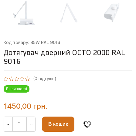
Код товару:
B5W RAL 9016
Дотягувач дверний OCTO 2000 RAL
9016
(
0
відгуків)
Оцінено
В наявності
в
0
з
5
1450,00
грн.
Дотягувач
дверний
-
+
В кошик
OCTO
2000
RAL