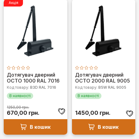
Акція
Оцінено
Оцінено
Дотягувач дверний
Дотягувач дверний
в
в
OCTO 1000 RAL 7016
OCTO 2000 RAL 9005
0
0
з
з
Код товару:
B3D RAL 7016
Код товару:
B5W RAL 9005
5
5
В наявності
В наявності
1250,00
грн.
Оригінальна
Поточна
670,00
грн.
1450,00
грн.
ціна:
ціна:
1250,00 грн..
670,00 грн..
В кошик
В кошик