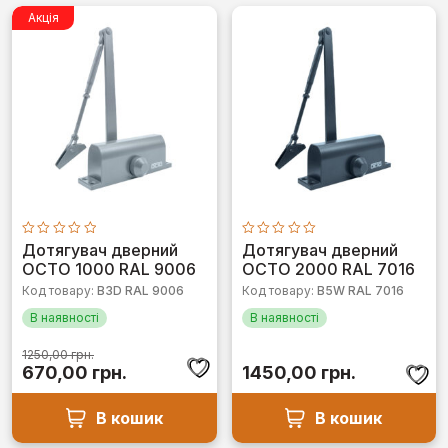
Акція
Оцінено
Оцінено
Дотягувач дверний
Дотягувач дверний
в
в
OCTO 1000 RAL 9006
OCTO 2000 RAL 7016
0
0
з
з
Код товару:
B3D RAL 9006
Код товару:
B5W RAL 7016
5
5
В наявності
В наявності
1250,00
грн.
Оригінальна
Поточна
670,00
грн.
1450,00
грн.
ціна:
ціна:
1250,00 грн..
670,00 грн..
В кошик
В кошик