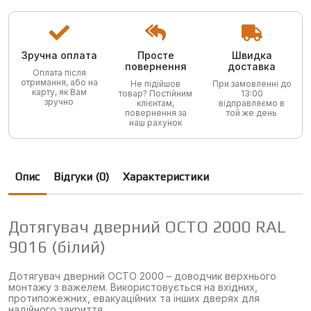
9016
кількість
Зручна оплата
Просте
Швидка
повернення
доставка
Оплата після
отримання, або на
Не підійшов
При замовленні до
карту, як Вам
товар? Постійним
13:00
зручно
клієнтам,
відправляємо в
повернення за
той же день
наш рахунок
Опис
Відгуки (0)
Характеристики
Дотягувач дверний OCTO 2000 RAL
9016 (білий)
Дотягувач дверний OCTO 2000 – доводчик верхнього
монтажу з важелем. Використовується на вхідних,
протипожежних, евакуаційних та інших дверях для
надійного закриття.