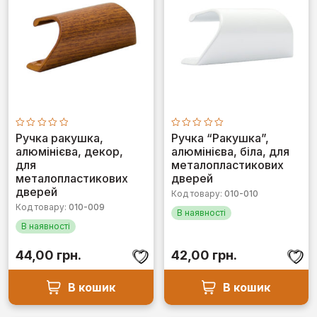
Оцінено
Оцінено
Ручка ракушка,
Ручка “Ракушка”,
в
в
алюмінієва, декор,
алюмінієва, біла, для
0
0
з
з
для
металопластикових
5
5
металопластикових
дверей
дверей
Код товару:
010-010
Код товару:
010-009
В наявності
В наявності
44,00
грн.
42,00
грн.
В кошик
В кошик