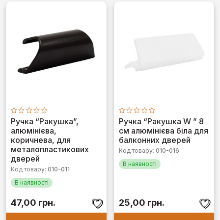
Оцінено
Оцінено
Ручка “Ракушка”,
Ручка “Ракушка W ” 8
в
в
алюмінієва,
см алюмінієва біла для
0
0
з
з
коричнева, для
балконних дверей
5
5
металопластикових
Код товару:
010-016
дверей
В наявності
Код товару:
010-011
В наявності
47,00
грн.
25,00
грн.