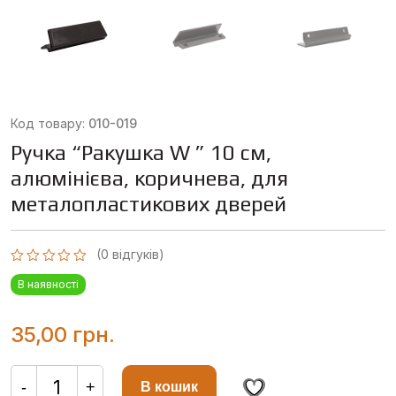
Код товару:
010-019
Ручка “Ракушка W ” 10 см,
алюмінієва, коричнева, для
металопластикових дверей
(
0
відгуків)
Оцінено
В наявності
в
0
з
5
35,00
грн.
Ручка
"Ракушка
-
+
В кошик
W