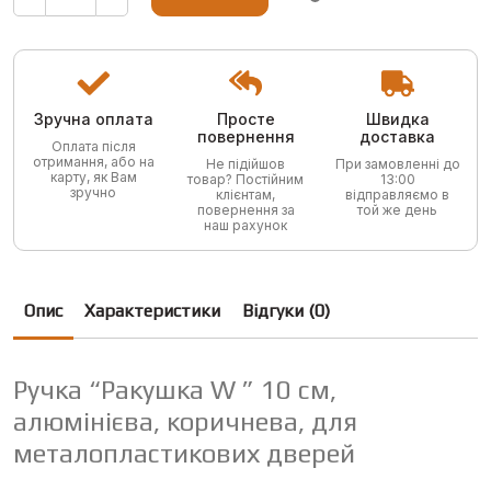
"
10
см,
алюмінієва,
коричнева,
для
металопластикових
Зручна оплата
Просте
Швидка
дверей
кількість
повернення
доставка
Оплата після
отримання, або на
Не підійшов
При замовленні до
карту, як Вам
товар? Постійним
13:00
зручно
клієнтам,
відправляємо в
повернення за
той же день
наш рахунок
Опис
Характеристики
Відгуки (0)
Ручка “Ракушка W ” 10 см,
алюмінієва, коричнева, для
металопластикових дверей