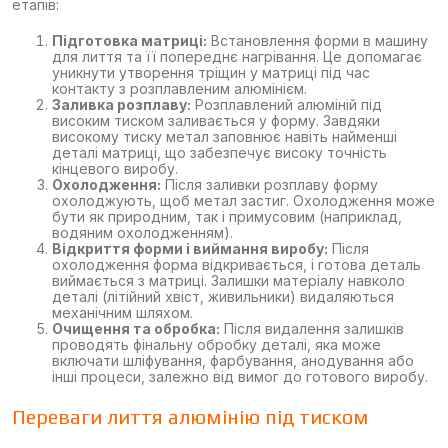
етапів:
Підготовка матриці:
Встановлення форми в машину
для лиття та її попереднє нагрівання. Це допомагає
уникнути утворення тріщин у матриці під час
контакту з розплавленим алюмінієм.
Заливка розплаву:
Розплавлений алюміній під
високим тиском заливається у форму. Завдяки
високому тиску метал заповнює навіть найменші
деталі матриці, що забезпечує високу точність
кінцевого виробу.
Охолодження:
Після заливки розплаву форму
охолоджують, щоб метал застиг. Охолодження може
бути як природним, так і примусовим (наприклад,
водяним охолодженням).
Відкриття форми і виймання виробу:
Після
охолодження форма відкривається, і готова деталь
виймається з матриці. Залишки матеріалу навколо
деталі (літійний хвіст, живильники) видаляються
механічним шляхом.
Очищення та обробка:
Після видалення залишків
проводять фінальну обробку деталі, яка може
включати шліфування, фарбування, анодування або
інші процеси, залежно від вимог до готового виробу.
Переваги лиття алюмінію під тиском