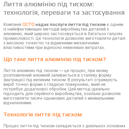
Лиття алюмінію під тиском:
технологія, переваги та застосування
Компанія
OCTO
надає послуги лиття під тиском
є одним
із найефективніших методів виробництва деталей з
алюмінію, який широко застосовується в багатьох галузях
промисловості. Ця технологія дозволяє виготовляти деталі
з високою точністю та відмінними механічними
властивостями при відносно невеликих витратах.
Що таке лиття алюмінію під тиском?
Лиття алюмінію під тиском — це процес, при якому
розплавлений алюміній заливається в сталеву форму
(матрицю) під великим тиском. В результаті отримують
виріб точної форми з гладкою поверхнею, який не
потребує додаткової обробки. Цей метод ідеально
підходить для серійного виробництва, оскільки дозволяє
виготовляти тисячі однакових деталей з мінімальними
відхиленнями.
Технологія лиття під тиском
Процес лиття під тиском складається з декількох основних