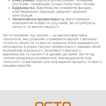
Електроніка:
Корпуси для мобільних телефонів,
ноутбуків, телевізорів та іншої побутової техніки.
Будівництво:
Виробництво елементів фасадів,
освітлювальних приладів, дверних і віконних
конструкцій.
Авіакосмічна промисловість:
Виготовлення
компонентів літаків та супутників, які потребують
легкості та високої міцності.
Лиття алюмінію під тиском — це високоефективна
технологія, яка дозволяє отримувати вироби з високою
точністю, міцністю та якістю поверхні. Вона залишається
популярною в різних галузях промисловості завдяки своїй
економічній доцільності, можливості масового
виробництва та гнучкості в дизайні деталей. Лиття під
тиском продовжує розвиватися, впроваджуючи нові
технології та матеріали для покращення процесу та якості
кінцевих виробів.