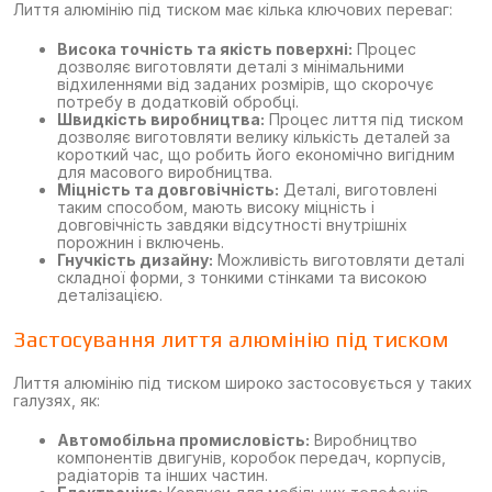
Лиття алюмінію під тиском має кілька ключових переваг:
Висока точність та якість поверхні:
Процес
дозволяє виготовляти деталі з мінімальними
відхиленнями від заданих розмірів, що скорочує
потребу в додатковій обробці.
Швидкість виробництва:
Процес лиття під тиском
дозволяє виготовляти велику кількість деталей за
короткий час, що робить його економічно вигідним
для масового виробництва.
Міцність та довговічність:
Деталі, виготовлені
таким способом, мають високу міцність і
довговічність завдяки відсутності внутрішніх
порожнин і включень.
Гнучкість дизайну:
Можливість виготовляти деталі
складної форми, з тонкими стінками та високою
деталізацією.
Застосування лиття алюмінію під тиском
Лиття алюмінію під тиском широко застосовується у таких
галузях, як:
Автомобільна промисловість:
Виробництво
компонентів двигунів, коробок передач, корпусів,
радіаторів та інших частин.