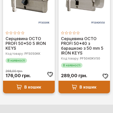
Оцінено
Оцінено
Серцевина OCTO
Серцевина OCTO
в
в
PROFI 50*50 5 IRON
PROFI 50*40 з
0
0
з
з
KEYS
барашкою з 50 mm 5
5
5
IRON KEYS
Код товару:
PF5050KK
Код товару:
PF5040KV50
В наявності
В наявності
268,00
грн.
Оригінальна
Поточна
176,00
грн.
289,00
грн.
ціна:
ціна:
268,00 грн..
176,00 грн..
В кошик
В кошик