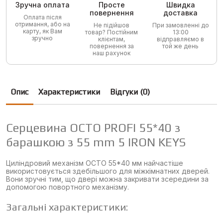
Зручна оплата
Просте
Швидка
повернення
доставка
Оплата після
отримання, або на
Не підійшов
При замовленні до
карту, як Вам
товар? Постійним
13:00
зручно
клієнтам,
відправляємо в
повернення за
той же день
наш рахунок
Опис
Характеристики
Відгуки (0)
Серцевина OCTO PROFI 55*40 з
барашкою з 55 mm 5 IRON KEYS
Циліндровий механізм OCTO 55*40 мм найчастіше
використовується здебільшого для міжкімнатних дверей.
Вони зручні тим, що двері можна закривати зсередини за
допомогою повортного механізму.
Загальні характеристики: