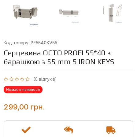
Код товару:
PF5540KV55
Серцевина OCTO PROFI 55*40 з
барашкою з 55 mm 5 IRON KEYS
(
0
відгуків)
Оцінено
Немає в наявності
в
0
з
5
299,00
грн.